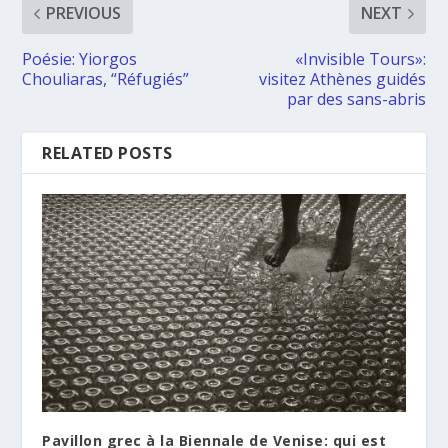
PREVIOUS
NEXT
Poésie: Yiorgos
«Invisible Tours»:
Chouliaras, “Réfugiés”
visitez Athènes guidés
par des sans-abris
RELATED POSTS
Pavillon grec à la Biennale de Venise: qui est