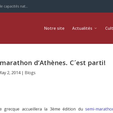
e capacités nat...
Notre site
Actualités
Cul
marathon d’Athènes. C´est parti!
May 2, 2014
|
Blogs
le grecque accueillera la 3ème édition du
semi-maratho