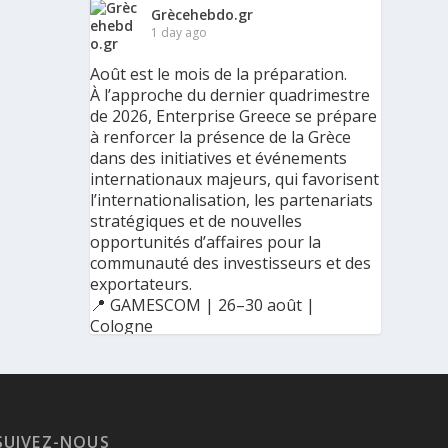
Grècehebdo.gr
1 day ago
Août est le mois de la préparation.
À l’approche du dernier quadrimestre
de 2026, Enterprise Greece se prépare
à renforcer la présence de la Grèce
dans des initiatives et événements
internationaux majeurs, qui favorisent
l’internationalisation, les partenariats
stratégiques et de nouvelles
opportunités d’affaires pour la
communauté des investisseurs et des
exportateurs.
📍 GAMESCOM | 26–30 août |
Cologne
📍 BIG 5 CONSTRUCT SAUDI | 30
août–2 septembre | Riyad
SUIVEZ-NOUS
Ο Αύγουστος είναι ο μήνας της