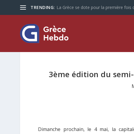
TRENDING:
La Grèce se dote pour la première fois d
3ème édition du semi-
Dimanche prochain, le 4 mai, la capita