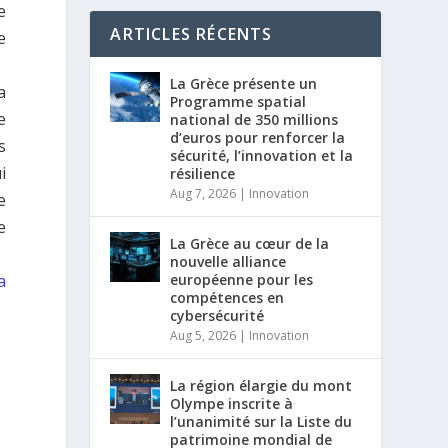
e
ARTICLES RÉCENTS
e
La Grèce présente un
a
Programme spatial
e
national de 350 millions
d’euros pour renforcer la
s
sécurité, l’innovation et la
i
résilience
Aug 7, 2026
|
Innovation
e
e
La Grèce au cœur de la
nouvelle alliance
a
européenne pour les
compétences en
cybersécurité
Aug 5, 2026
|
Innovation
La région élargie du mont
Olympe inscrite à
l’unanimité sur la Liste du
patrimoine mondial de