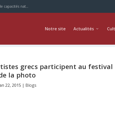
e capacités nat...
Notre site
Actualités
Cul
tistes grecs participent au festival
de la photo
an 22, 2015
|
Blogs