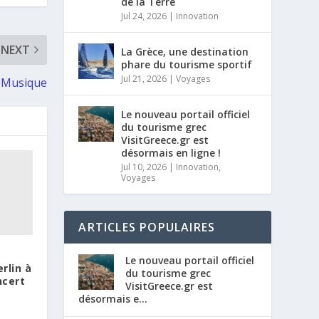
de la Terre
Jul 24, 2026
|
Innovation
NEXT
La Grèce, une destination
phare du tourisme sportif
Jul 21, 2026
|
Voyages
a Musique
Le nouveau portail officiel
du tourisme grec
VisitGreece.gr est
désormais en ligne !
Jul 10, 2026
|
Innovation
,
Voyages
ARTICLES POPULAIRES
Le nouveau portail officiel
rlin à
du tourisme grec
ncert
VisitGreece.gr est
désormais e...