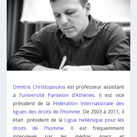
Dimitris Christopoulos
est professeur assistant
à l’
université Panteion d’Athènes
. Il est vice
président de la
Fédération Internationale des
ligues des droits de l’Homme
. De 2003 à 2011, il
était président de la
Ligue hellénique pour les
droits de l’homme
. Il est fréquemment
interviewé par les médias grecs et