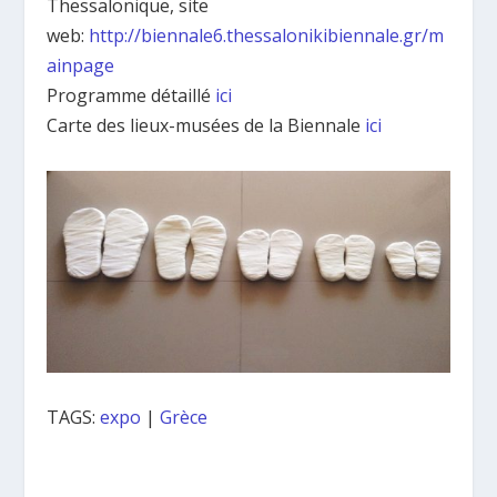
Thessalonique, site
web:
http://biennale6.thessalonikibiennale.gr/m
ainpage
Programme détaillé
ici
Carte des lieux-mus
é
es de la Biennale
ici
TAGS:
expo
|
Grèce