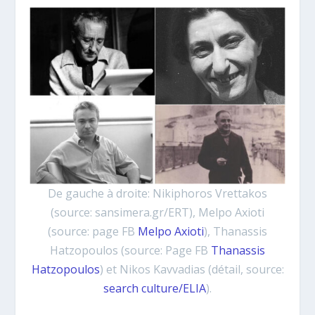
De gauche à droite: Nikiphoros Vrettakos
(source: sansimera.gr/ERT), Melpo Axioti
(source: page FB
Melpo Axioti
), Thanassis
Hatzopoulos (source: Page FB
Thanassis
Hatzopoulos
) et Nikos Kavvadias (détail, source:
search culture/ELIA
).