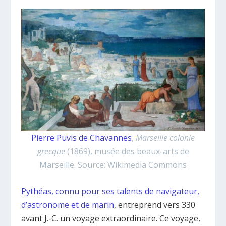
Pierre Puvis de Chavannes
,
Marseille colonie
grecque
(1869), musée des beaux-arts de
Marseille. Source: Wikimedia Commons
Pythéas, connu pour ses talents de navigateur,
d’astronome et de marin
, entreprend vers 330
avant J.-C. un voyage extraordinaire. Ce voyage,