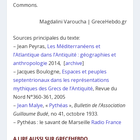
Commons.
Magdalini Varoucha | GreceHebdo.gr
Sources principales du texte:
– Jean Peyras,
Les Méditerranéens et
l’Atlantique dans l’Antiquité : géographies et
anthropologie
2014, [
archive
]
– Jacques Boulogne,
Espaces et peuples
septentrionaux dans les représentations
mythiques des Grecs de l’Antiquité
, Revue du
Nord N°360-361, 2005
–
Jean Malye
, «
Pythéas
»,
Bulletin de l’Association
Guillaume Budé
, n
o
41,‎ octobre 1933.
– Pythéas : le savant de Marseille
Radio France
A LIRE AUSSI SUR GRECEHEBDO