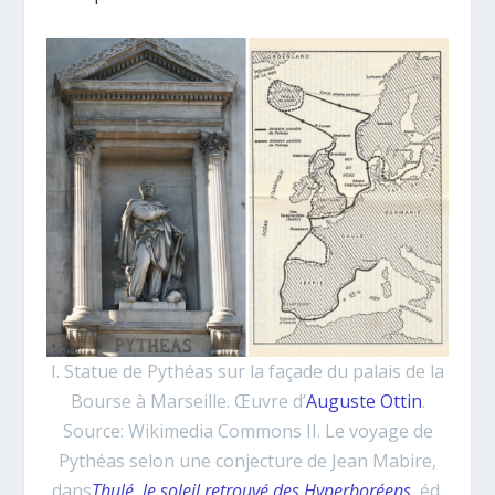
I. Statue de Pythéas sur la façade du palais de la
Bourse à Marseille. Œuvre d’
Auguste Ottin
.
Source: Wikimedia Commons II. Le voyage de
Pythéas selon une conjecture de Jean Mabire,
dans
Thulé, le soleil retrouvé des Hyperboréens
,
éd.