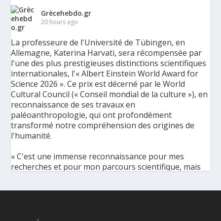
Grècehebdo.gr
20 hours ago
La professeure de l'Université de Tübingen, en
Allemagne, Katerina Harvati, sera récompensée par
l'une des plus prestigieuses distinctions scientifiques
internationales, l'« Albert Einstein World Award for
Science 2026 ». Ce prix est décerné par le World
Cultural Council (« Conseil mondial de la culture »), en
reconnaissance de ses travaux en
paléoanthropologie, qui ont profondément
transformé notre compréhension des origines de
l'humanité.
« C'est une immense reconnaissance pour mes
recherches et pour mon parcours scientifique, mais
aussi pour ma discipline dans son ensemble », a
déclaré l'éminente paléoanthropologue grecque à
l'Agence de presse grecque (AMNA). « Elle met en
lumière la portée universelle de la
paléoanthropologie, une discipline qui apporte des