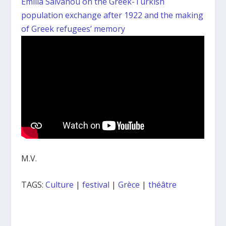
Emilia Salvanou on the Greek-Turkish
population exchange after 1922 and the making
of Greek refugees’ memory
M.V.
TAGS:
Culture
|
festival
|
Grèce
|
théâtre