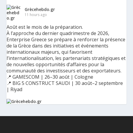
Grècehebdo.gr
11 hours ago
Août est le mois de la préparation.
À l’approche du dernier quadrimestre de 2026,
Enterprise Greece se prépare à renforcer la présence
de la Grèce dans des initiatives et événements
internationaux majeurs, qui favorisent
l’internationalisation, les partenariats stratégiques et
de nouvelles opportunités d’affaires pour la
communauté des investisseurs et des exportateurs.
📍 GAMESCOM | 26–30 août | Cologne
📍 BIG 5 CONSTRUCT SAUDI | 30 août–2 septembre
| Riyad
Ο Αύγουστος είναι ο μήνας της προετοιμασίας.
Καθώς πλησιάζουμε στο τελευταίο τετράμηνο του 2026, η
Enterprise Greece προετοιμάζει τη δυναμική παρουσία της
Ελλάδας σε διεθνείς δράσεις, που ενισχύουν την