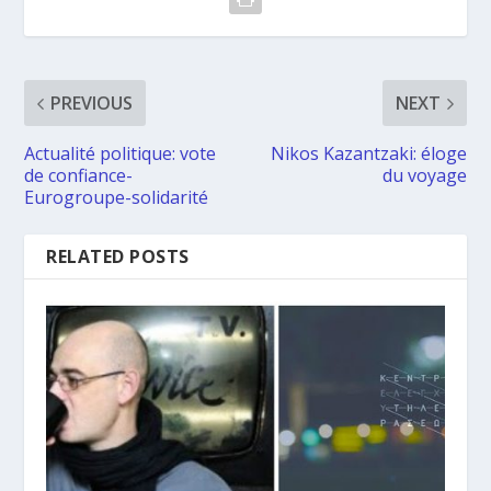
PREVIOUS
NEXT
Actualité politique: vote
Nikos Kazantzaki: éloge
de confiance-
du voyage
Eurogroupe-solidarité
RELATED POSTS