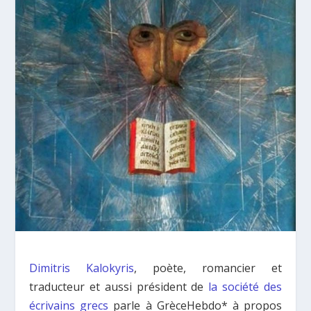
Dimitris
Kalokyris
, poète, romancier et
traducteur et aussi président de
la société des
écrivains grecs
parle à GrèceHebdo* à propos