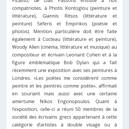
Picasso, de Dali. Passons ensuite à nos
compatriotes, à Photis Kontoglou (peinture et
littérature), Giannis Ritsos (littérature et
peinture) Seferis et Empirikos (poésie et
photos).
Μ
ention particulière d
ο
it être faite
également à Cocteau (littérature et peinture),
Woody Allen (cinéma, littérature et musique) au
compositeur et écrivain Leonard Cohen et à la
figure emblématique Bob Dylan qui a fait
récemment une exposition avec ses peintures à
Londres.
«Les poètes me considèrent comme
peintre et les peintres comme poète», affirmait
en souriant mais aussi avec une certaine
amertume Nikos Engonopoulos.
Quant à
l’exposition, celle-ci a réuni 50 membres de la
société des
écrivains grecs appartenant à cette
catégorie d’artistes à double visage ou à