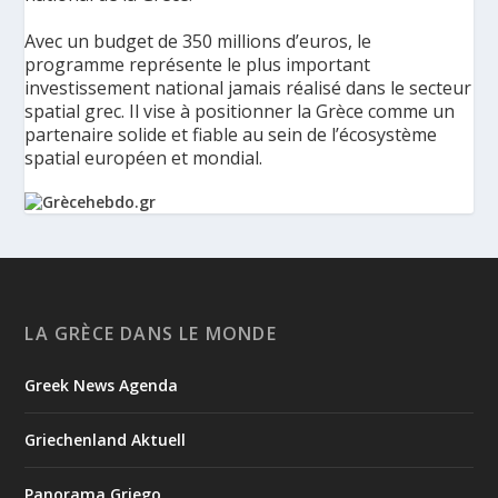
Avec un budget de 350 millions d’euros, le
programme représente le plus important
investissement national jamais réalisé dans le secteur
spatial grec. Il vise à positionner la Grèce comme un
partenaire solide et fiable au sein de l’écosystème
spatial européen et mondial.
La Grèce présente un Programme spatial national de
350 millions d’euros pour renforcer la sécurité,
l’innovation et la résilience - Grèce Hebdo
Le ministère de la Gouvernance numérique et de
LA GRÈCE DANS LE MONDE
l’Intelligence artificielle a présenté les principaux axes de
HELLAS-SPACE 2.0, le nouveau Programme spatial national de
Greek News Agenda
la Grèce, une initiative de 350 millions d’euros destinée à
renforcer la sécurité, la résilience et les capacités tec...
Griechenland Aktuell
4
1
View on Facebook
Panorama Griego