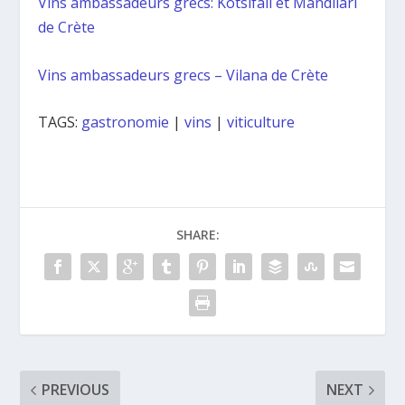
Vins ambassadeurs grecs: Kotsifali et Mandilari
de Crète
Vins ambassadeurs grecs – Vilana de Crète
TAGS:
gastronomie
|
vins
|
viticulture
SHARE:
PREVIOUS
NEXT