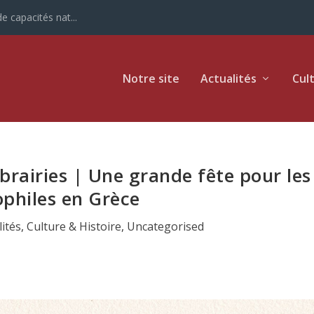
e capacités nat...
Notre site
Actualités
Cul
brairies | Une grande fête pour les
ophiles en Grèce
lités
,
Culture & Histoire
,
Uncategorised