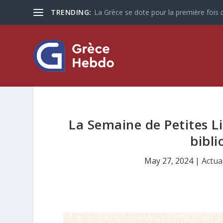
TRENDING:
La Grèce se dote pour la première fois d
La Semaine de Petites Li
bibli
May 27, 2024
|
Actua